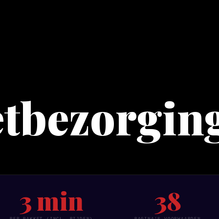
t­bezorgin
3 min
38