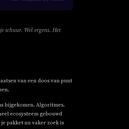
MAX. VERGOEDING BIJ VERLIES
 je schuur. Wel ergens. Het
plaatsen van een doos van punt
nen.
rms bijgekomen. Algoritmes.
n heel ecosysteem gebouwd
 je pakket nu vaker zoek is