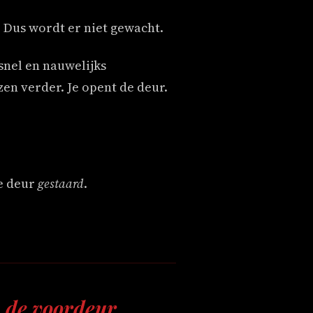
t. Dus wordt er niet gewacht.
nel en nauwelijks
zen verder. Je opent de deur.
de deur
gestaard
.
n de voordeur.