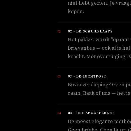
niet hebt gezien. Je vraag
kopen.
02 - DE SCHUILPLAATS
Het pakket wordt "op een v
brievenbus — ook al is het
kracht. Met overtuiging. 
03 - DE LUCHTPOST
Bovenverdieping? Geen pro
raam. Raak of mis — het is
04 - HET SPOOKPAKKET
De meest elegante methode
Geen briefje. Geen buur. G