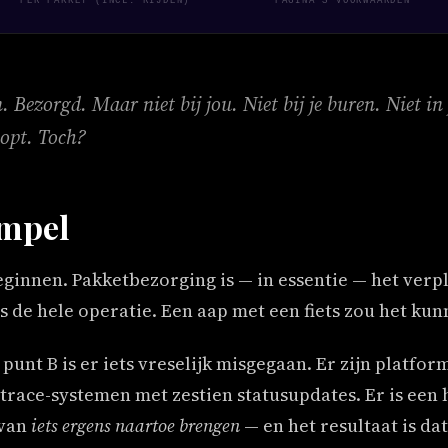
PER PAKKET (INCL. RIJDEN)
PAGINA'S VOORWAARDEN
 Bezorgd. Maar niet bij jou. Niet bij je buren. Niet in
lopt. Toch?
impel
eginnen. Pakketbezorging is — in essentie — het ver
 is de hele operatie. Een aap met een fiets zou het kun
punt B is er iets vreselijk misgegaan. Er zijn platfo
 trace-systemen met zestien statusupdates. Er is ee
 van
iets ergens naartoe brengen
— en het resultaat is dat