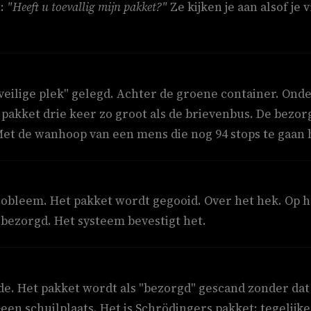
t:
"Heeft u toevallig mijn pakket?"
Ze kijken je aan alsof je v
eilige plek" gelegd. Achter de groene container. Onder
 pakket drie keer zo groot als de brievenbus. De bezor
Met de wanhoop van een mens die nog 94 stops te gaan h
bleem. Het pakket wordt gegooid. Over het hek. Op het
 bezorgd. Het systeem bevestigt het.
. Het pakket wordt als "bezorgd" gescand zonder dat 
een schuilplaats. Het is Schrödingers pakket: tegelijke