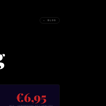
← BLOG
g
€6,95